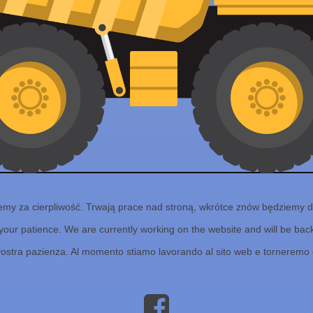
emy za cierpliwość. Trwają prace nad stroną, wkrótce znów będziemy d
your patience. We are currently working on the website and will be back 
vostra pazienza. Al momento stiamo lavorando al sito web e torneremo 