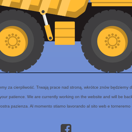
emy za cierpliwość. Trwają prace nad stroną, wkrótce znów będziemy d
your patience. We are currently working on the website and will be back 
vostra pazienza. Al momento stiamo lavorando al sito web e torneremo 