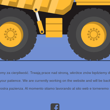
emy za cierpliwość. Trwają prace nad stroną, wkrótce znów będziemy d
your patience. We are currently working on the website and will be back 
vostra pazienza. Al momento stiamo lavorando al sito web e torneremo 