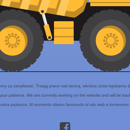
emy za cierpliwość. Trwają prace nad stroną, wkrótce znów będziemy d
your patience. We are currently working on the website and will be back 
vostra pazienza. Al momento stiamo lavorando al sito web e torneremo 