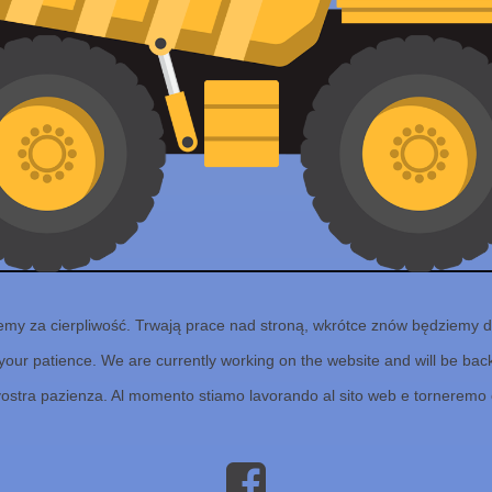
emy za cierpliwość. Trwają prace nad stroną, wkrótce znów będziemy d
your patience. We are currently working on the website and will be back 
vostra pazienza. Al momento stiamo lavorando al sito web e torneremo 