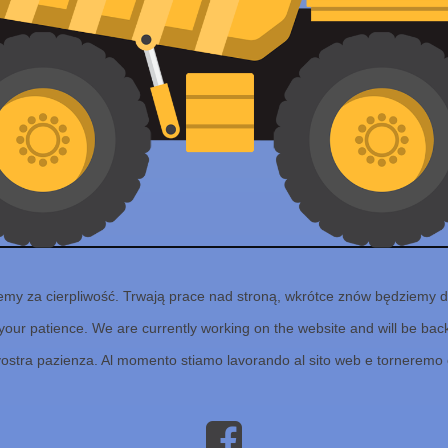
emy za cierpliwość. Trwają prace nad stroną, wkrótce znów będziemy d
your patience. We are currently working on the website and will be back 
vostra pazienza. Al momento stiamo lavorando al sito web e torneremo 