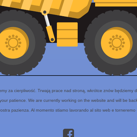
emy za cierpliwość. Trwają prace nad stroną, wkrótce znów będziemy d
your patience. We are currently working on the website and will be back 
vostra pazienza. Al momento stiamo lavorando al sito web e torneremo 