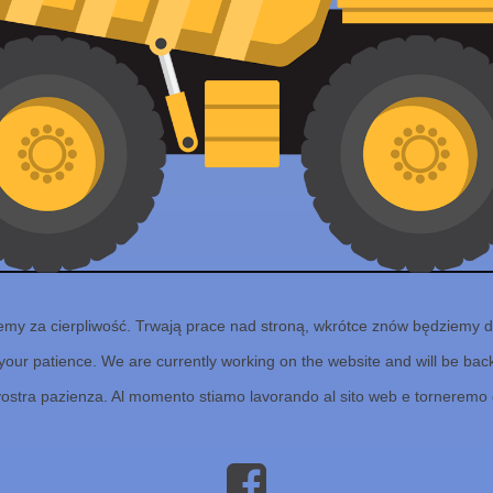
emy za cierpliwość. Trwają prace nad stroną, wkrótce znów będziemy d
your patience. We are currently working on the website and will be back 
vostra pazienza. Al momento stiamo lavorando al sito web e torneremo 