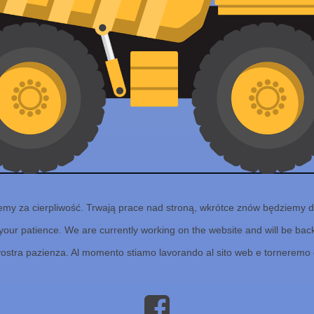
emy za cierpliwość. Trwają prace nad stroną, wkrótce znów będziemy d
your patience. We are currently working on the website and will be back 
vostra pazienza. Al momento stiamo lavorando al sito web e torneremo 