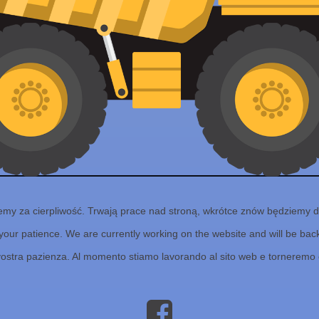
emy za cierpliwość. Trwają prace nad stroną, wkrótce znów będziemy d
your patience. We are currently working on the website and will be back 
vostra pazienza. Al momento stiamo lavorando al sito web e torneremo 