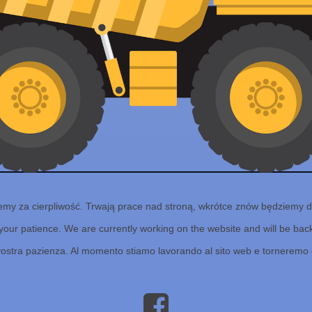
emy za cierpliwość. Trwają prace nad stroną, wkrótce znów będziemy d
your patience. We are currently working on the website and will be back 
vostra pazienza. Al momento stiamo lavorando al sito web e torneremo 