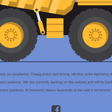
emy za cierpliwość. Trwają prace nad stroną, wkrótce znów będziemy d
your patience. We are currently working on the website and will be back 
vostra pazienza. Al momento stiamo lavorando al sito web e torneremo 